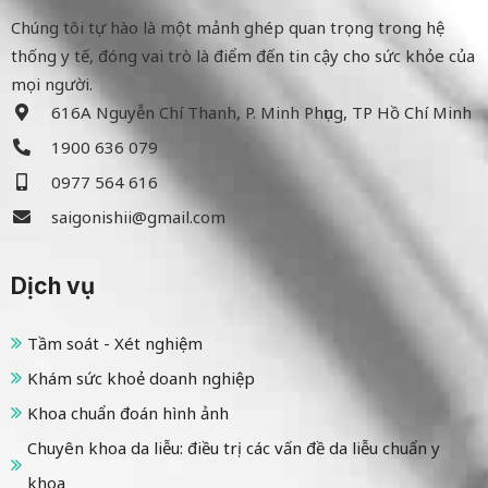
Chúng tôi tự hào là một mảnh ghép quan trọng trong hệ
thống y tế, đóng vai trò là điểm đến tin cậy cho sức khỏe của
mọi người.
616A Nguyễn Chí Thanh, P. Minh Phụng, TP Hồ Chí Minh
1900 636 079
0977 564 616
saigonishii@gmail.com
Dịch vụ
Tầm soát - Xét nghiệm
Khám sức khoẻ doanh nghiệp
Khoa chuẩn đoán hình ảnh
Chuyên khoa da liễu: điều trị các vấn đề da liễu chuẩn y
khoa