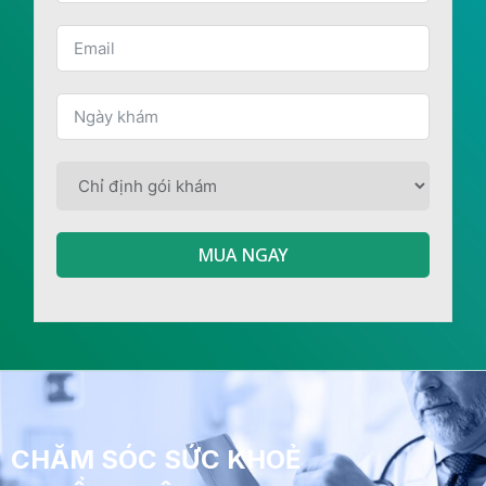
MUA NGAY
CHĂM SÓC SỨC KHOẺ