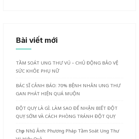
Bài viết mới
TẦM SOÁT UNG THƯ VÚ – CHỦ ĐỘNG BẢO VỆ
SỨC KHỎE PHỤ NỮ
BÁC SĨ CẢNH BÁO: 70% BỆNH NHÂN UNG THƯ
GAN PHÁT HIỆN QUÁ MUỘN
ĐỘT QUỴ LÀ GÌ. LÀM SAO ĐỂ NHẬN BIẾT ĐỘT
QUỴ SỚM VÀ CÁCH PHÒNG TRÁNH ĐỘT QUỴ
Chụp Nhũ Ảnh: Phương Pháp Tầm Soát Ung Thư
Vú Hiệu Quả