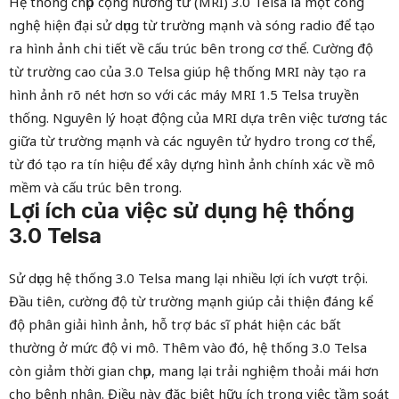
Hệ thống chụp cộng hưởng từ (MRI) 3.0 Telsa là một công
nghệ hiện đại sử dụng từ trường mạnh và sóng radio để tạo
ra hình ảnh chi tiết về cấu trúc bên trong cơ thể. Cường độ
từ trường cao của 3.0 Telsa giúp hệ thống MRI này tạo ra
hình ảnh rõ nét hơn so với các máy MRI 1.5 Telsa truyền
thống. Nguyên lý hoạt động của MRI dựa trên việc tương tác
giữa từ trường mạnh và các nguyên tử hydro trong cơ thể,
từ đó tạo ra tín hiệu để xây dựng hình ảnh chính xác về mô
mềm và cấu trúc bên trong.
Lợi ích của việc sử dụng hệ thống
3.0 Telsa
Sử dụng hệ thống 3.0 Telsa mang lại nhiều lợi ích vượt trội.
Đầu tiên, cường độ từ trường mạnh giúp cải thiện đáng kể
độ phân giải hình ảnh, hỗ trợ bác sĩ phát hiện các bất
thường ở mức độ vi mô. Thêm vào đó, hệ thống 3.0 Telsa
còn giảm thời gian chụp, mang lại trải nghiệm thoải mái hơn
cho bệnh nhân. Điều này đặc biệt hữu ích trong việc tầm soát