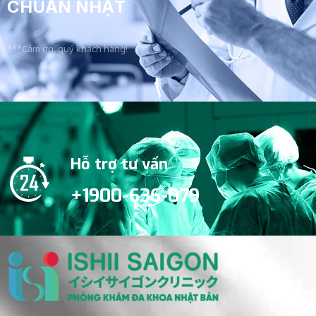
CHUẨN NHẬT
***Cảm ơn, quý khách hàng!
Hỗ trợ tư vấn
+1900-636-079