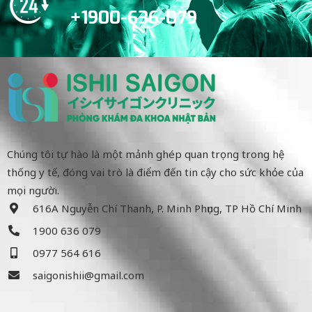
+1900-636-079
Chúng tôi tự hào là một mảnh ghép quan trọng trong hệ
thống y tế, đóng vai trò là điểm đến tin cậy cho sức khỏe của
mọi người.
616A Nguyễn Chí Thanh, P. Minh Phụng, TP Hồ Chí Minh
1900 636 079
0977 564 616
saigonishii@gmail.com