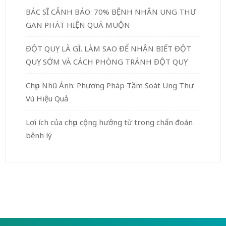
BÁC SĨ CẢNH BÁO: 70% BỆNH NHÂN UNG THƯ
GAN PHÁT HIỆN QUÁ MUỘN
ĐỘT QUỴ LÀ GÌ. LÀM SAO ĐỂ NHẬN BIẾT ĐỘT
QUỴ SỚM VÀ CÁCH PHÒNG TRÁNH ĐỘT QUỴ
Chụp Nhũ Ảnh: Phương Pháp Tầm Soát Ung Thư
Vú Hiệu Quả
Lợi ích của chụp cộng hưởng từ trong chẩn đoán
bệnh lý