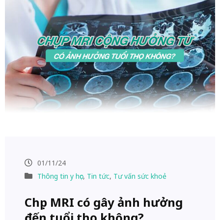
01/11/24
Thông tin y học
,
Tin tức
,
Tư vấn sức khoẻ
Chụp MRI có gây ảnh hưởng
đến tuổi thọ không?