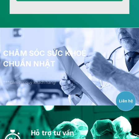
CHĂM SÓC SỨC KHOẺ
CHUẨN NHẬT
***Cảm ơn, quý khách hàng!
Liên hệ
Hỗ trợ tư vấn