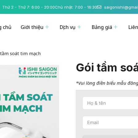
Thứ 2 - Thứ 7: 6:00 - 20:00
Chủ nhật: 7:00 - 16:30
saigonishii@gmai
g chủ
Giới thiệu
Dịch vụ
Bảng giá
Liê
 tầm soát tim mạch
Gói tầm so
*Vui lòng điền biểu mẫu đăng