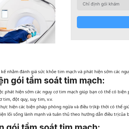
 kế nhằm đánh giá sức khỏe tim mạch và phát hiện sớm các ngu
iện gói tầm soát tim mạch:
ệc phát hiện sớm các nguy cơ tim mạch giúp bạn có thể có biện p
im, đột quỵ, suy tim, v.v.
thực hiện các biện pháp phòng ngừa và điều trị kịp thời có thể 
iện lối sống lành mạnh và tuân thủ theo hướng dẫn điều trị của b
n gói tầm soát tim mạch: