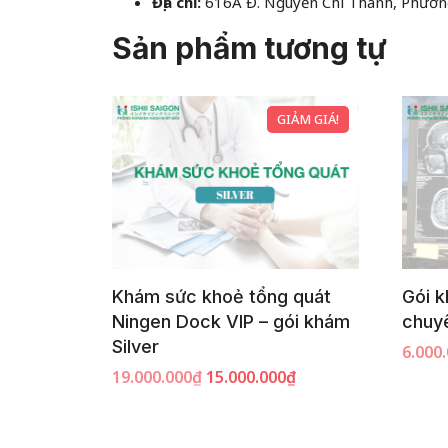
Địa chỉ:
616A Đ. Nguyễn Chí Thanh, Phường
Sản phẩm tương tự
GIẢM GIÁ!
Khám sức khoẻ tổng quát
Gói k
Ningen Dock VIP – gói khám
chuy
Silver
6.000
19.000.000
₫
15.000.000
₫