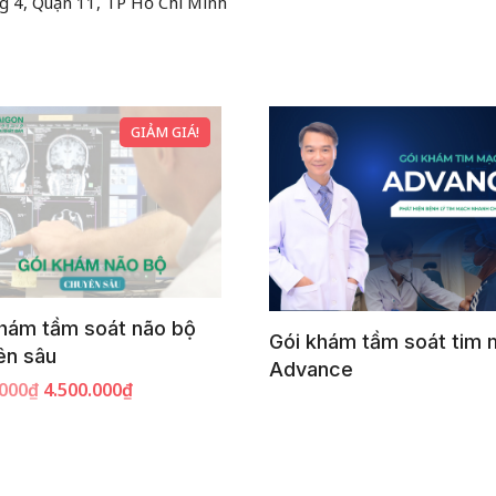
 4, Quận 11, TP Hồ Chí Minh
GIẢM GIÁ!
hám tầm soát não bộ
Gói khám tầm soát tim
ên sâu
Advance
.000
₫
4.500.000
₫