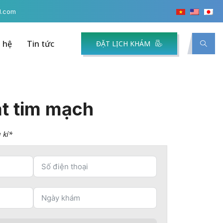
l.com
n hệ
Tin tức
ĐẶT LỊCH KHÁM
át tim mạch
 kí*