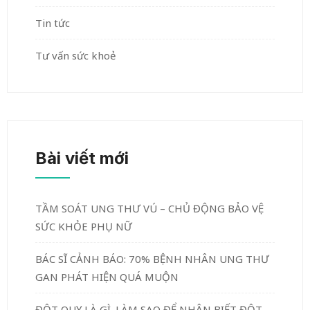
Tin tức
Tư vấn sức khoẻ
Bài viết mới
TẦM SOÁT UNG THƯ VÚ – CHỦ ĐỘNG BẢO VỆ
SỨC KHỎE PHỤ NỮ
BÁC SĨ CẢNH BÁO: 70% BỆNH NHÂN UNG THƯ
GAN PHÁT HIỆN QUÁ MUỘN
ĐỘT QUỴ LÀ GÌ. LÀM SAO ĐỂ NHẬN BIẾT ĐỘT