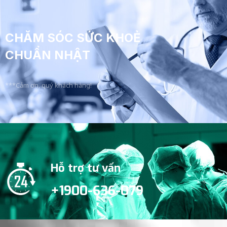
CHĂM SÓC SỨC KHOẺ
CHUẨN NHẬT
***Cảm ơn, quý khách hàng!
Hỗ trợ tư vấn
+1900-636-079