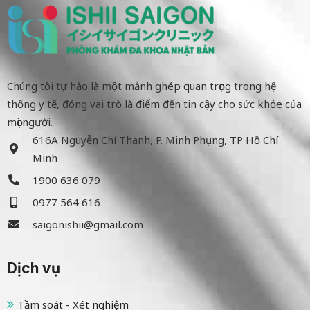
Chúng tôi tự hào là một mảnh ghép quan trọng trong hệ
thống y tế, đóng vai trò là điểm đến tin cậy cho sức khỏe của
mọi người.
616A Nguyễn Chí Thanh, P. Minh Phụng, TP Hồ Chí
Minh
1900 636 079
0977 564 616
saigonishii@gmail.com
Dịch vụ
Tầm soát - Xét nghiệm