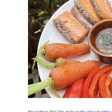
Bác sĩ Phan Thái Tân, huấn luyện viên sức khỏe 