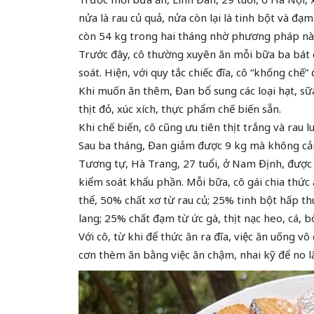
nửa là rau củ quả, nửa còn lại là tinh bột và đạ
còn 54 kg trong hai tháng nhờ phương pháp nà
Trước đây, cô thường xuyên ăn mỗi bữa ba bát
soát. Hiện, với quy tắc chiếc đĩa, cô “khống ch
Khi muốn ăn thêm, Đan bổ sung các loại hạt, sữa
thịt đỏ, xúc xích, thực phẩm chế biến sẵn.
Khi chế biến, cô cũng ưu tiên thịt trắng và rau l
Sau ba tháng, Đan giảm được 9 kg mà không cảm
Tương tự, Hà Trang, 27 tuổi, ở Nam Định, được h
kiểm soát khẩu phần. Mỗi bữa, cô gái chia thức
thể, 50% chất xơ từ rau củ; 25% tinh bột hấp th
lang; 25% chất đạm từ ức gà, thịt nạc heo, cá, b
Với cô, từ khi để thức ăn ra đĩa, việc ăn uống 
cơn thèm ăn bằng việc ăn chậm, nhai kỹ để no l