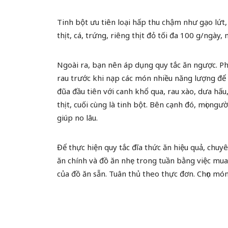
Tinh bột ưu tiên loại hấp thu chậm như gạo lứt
thịt, cá, trứng, riêng thịt đỏ tối đa 100 g/ngày,
Ngoài ra, bạn nên áp dụng quy tắc ăn ngược. P
rau trước khi nạp các món nhiều năng lượng để 
đũa đầu tiên với canh khổ qua, rau xào, dưa hấ
thịt, cuối cùng là tinh bột. Bên cạnh đó, mọi n
giúp no lâu.
Để thực hiện quy tắc đĩa thức ăn hiệu quả, chuy
ăn chính và đồ ăn nhẹ trong tuần bằng việc mua
của đồ ăn sẵn. Tuân thủ theo thực đơn. Chọn món