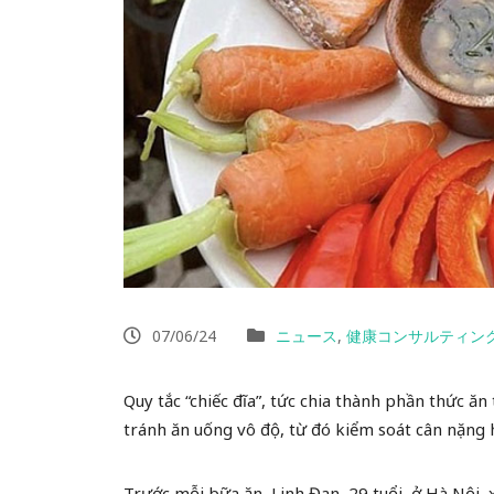
07/06/24
ニュース
,
健康コンサルティン
Quy tắc “chiếc đĩa”, tức chia thành phần thức ă
tránh ăn uống vô độ, từ đó kiểm soát cân nặng h
Trước mỗi bữa ăn, Linh Đan, 29 tuổi, ở Hà Nội,