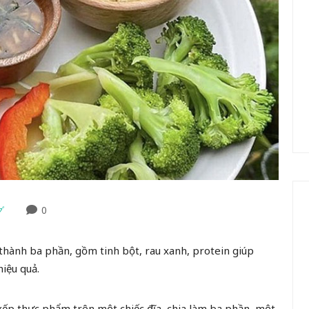
グ
0
n thành ba phần, gồm tinh bột, rau xanh, protein giúp
iệu quả.
 xếp thực phẩm trên một chiếc đĩa, chia làm ba phần, một