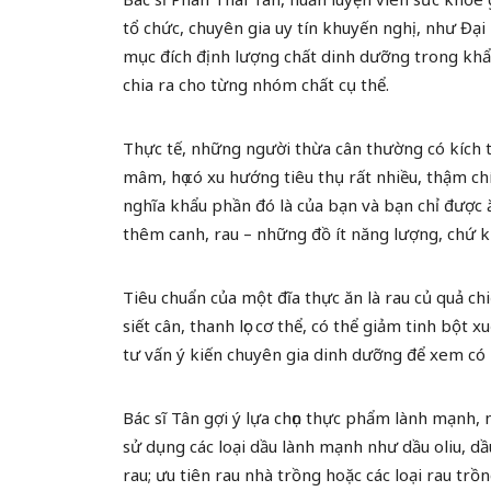
tổ chức, chuyên gia uy tín khuyến nghị, như Đại
mục đích định lượng chất dinh dưỡng trong khẩu
chia ra cho từng nhóm chất cụ thể.
Thực tế, những người thừa cân thường có kích t
mâm, họ có xu hướng tiêu thụ rất nhiều, thậm ch
nghĩa khẩu phần đó là của bạn và bạn chỉ được 
thêm canh, rau – những đồ ít năng lượng, chứ k
Tiêu chuẩn của một đĩa thực ăn là rau củ quả c
siết cân, thanh lọc cơ thể, có thể giảm tinh bột x
tư vấn ý kiến chuyên gia dinh dưỡng để xem có 
Bác sĩ Tân gợi ý lựa chọn thực phẩm lành mạnh, 
sử dụng các loại dầu lành mạnh như dầu oliu, d
rau; ưu tiên rau nhà trồng hoặc các loại rau tr