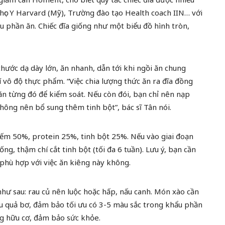
 học Y Harvard (Mỹ), Trường đào tạo Health coach IIN… với
 phần ăn. Chiếc đĩa giống như một biểu đồ hình tròn,
hước dạ dày lớn, ăn nhanh, dẫn tới khi ngồi ăn chung
í vô độ thực phẩm. “Việc chia lượng thức ăn ra đĩa đồng
ăn từng đó để kiểm soát. Nếu còn đói, bạn chỉ nên nạp
hông nên bổ sung thêm tinh bột”, bác sĩ Tân nói.
hiếm 50%, protein 25%, tinh bột 25%. Nếu vào giai đoạn
uống, thậm chí cắt tinh bột (tối đa 6 tuần). Lưu ý, bạn cần
phù hợp với việc ăn kiêng này không.
như sau: rau củ nên luộc hoặc hấp, nấu canh. Món xào cần
ầu quả bơ, đảm bảo tối ưu có 3-5 màu sắc trong khẩu phần
ồng hữu cơ, đảm bảo sức khỏe.