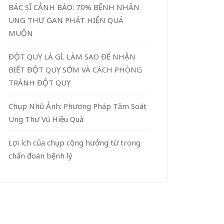
BÁC SĨ CẢNH BÁO: 70% BỆNH NHÂN
UNG THƯ GAN PHÁT HIỆN QUÁ
MUỘN
ĐỘT QUỴ LÀ GÌ. LÀM SAO ĐỂ NHẬN
BIẾT ĐỘT QUỴ SỚM VÀ CÁCH PHÒNG
TRÁNH ĐỘT QUỴ
Chụp Nhũ Ảnh: Phương Pháp Tầm Soát
Ung Thư Vú Hiệu Quả
Lợi ích của chụp cộng hưởng từ trong
chẩn đoán bệnh lý