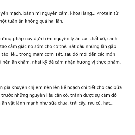
, yến mạch, bánh mì nguyên cám, khoai lang… Protein từ
 một tuần ăn không quá hai lần.
hương pháp này dựa trên nguyên lý ăn các chất xơ, canh
tạo cảm giác no sớm cho cơ thể. Bắt đầu những lần gắp
u, táo, lê… trong mâm cơm Tết, sau đó mới đến các món
gười nên ăn chậm, nhai kỹ để cảm nhận hương vị thực phẩm,
ên gia khuyên chị em nên lên kế hoạch chi tiết cho các bữa
 trước những nguyên liệu cần có, tránh được sự cám dỗ
 ăn vặt lành mạnh như sữa chua, trái cây, rau củ, hạt…