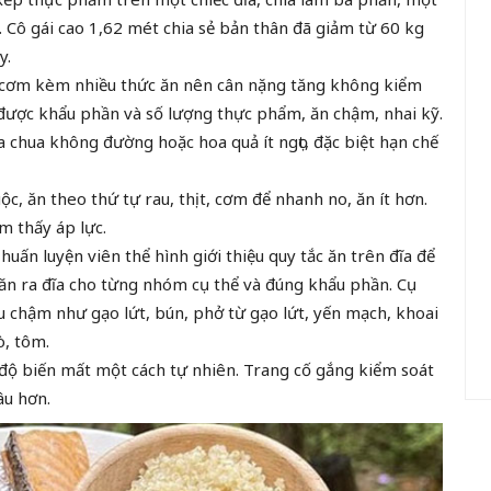
m. Cô gái cao 1,62 mét chia sẻ bản thân đã giảm từ 60 kg
y.
 cơm kèm nhiều thức ăn nên cân nặng tăng không kiểm
ế” được khẩu phần và số lượng thực phẩm, ăn chậm, nhai kỹ.
 chua không đường hoặc hoa quả ít ngọt, đặc biệt hạn chế
uộc, ăn theo thứ tự rau, thịt, cơm để nhanh no, ăn ít hơn.
 thấy áp lực.
uấn luyện viên thể hình giới thiệu quy tắc ăn trên đĩa để
 ăn ra đĩa cho từng nhóm cụ thể và đúng khẩu phần. Cụ
u chậm như gạo lứt, bún, phở từ gạo lứt, yến mạch, khoai
ò, tôm.
vô độ biến mất một cách tự nhiên. Trang cố gắng kiểm soát
âu hơn.