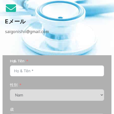
Eメール
saigonishii@gmail.com
Họ & Tên
性別
歳