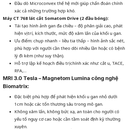
Đầu dò Microconvex thế hệ mới giúp chẩn đoán chính
xác cả những trường hợp khó.
Máy CT 768 lát cắt Somatom Drive (2 đầu bóng):
Tái tạo hình ảnh gan đa chiều – độ phân giải cao, phát
hiện vị trí, kích thước, mức độ xâm lấn của khối u gan.
Ưu điểm: chụp nhanh – liều tia thấp – hình ảnh sắc nét,
phù hợp với người cần theo dõi nhiều lần hoặc có bệnh
lý đi kèm (như suy thận).
Hỗ trợ lập kế hoạch điều trị chính xác như: cắt u, TACE,
RFA,…
MRI 3.0 Tesla – Magnetom Lumina công nghệ
Biomatrix:
Đặc biệt phù hợp để phát hiện khối u gan nhỏ dưới
1cm hoặc các tổn thương sâu trong mô gan.
Không xâm lấn, không bức xạ, an toàn cho người có
yếu tố nguy cơ cao hoặc cần tầm soát định kỳ thường
xuyên.