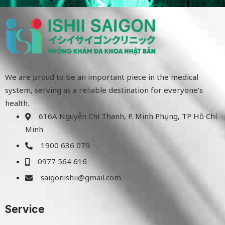
We are proud to be an important piece in the medical
system, serving as a reliable destination for everyone's
health.
616A Nguyễn Chí Thanh, P. Minh Phụng, TP Hồ Chí
Minh
1900 636 079
0977 564 616
saigonishii@gmail.com
Service