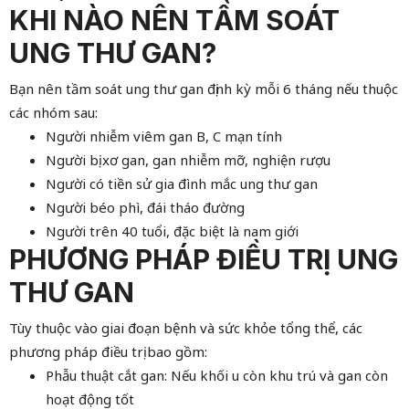
KHI NÀO NÊN TẦM SOÁT
UNG THƯ GAN?
Bạn nên tầm soát ung thư gan định kỳ mỗi 6 tháng nếu thuộc
các nhóm sau:
Người nhiễm viêm gan B, C mạn tính
Người bị xơ gan, gan nhiễm mỡ, nghiện rượu
Người có tiền sử gia đình mắc ung thư gan
Người béo phì, đái tháo đường
Người trên 40 tuổi, đặc biệt là nam giới
PHƯƠNG PHÁP ĐIỀU TRỊ UNG
THƯ GAN
Tùy thuộc vào giai đoạn bệnh và sức khỏe tổng thể, các
phương pháp điều trị bao gồm:
Phẫu thuật cắt gan: Nếu khối u còn khu trú và gan còn
hoạt động tốt