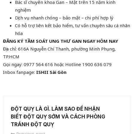
Bác sĩ chuyên khoa Gan – Mật trên 15 năm kinh
nghiệm
Dịch vụ nhanh chóng – bảo mật – chi phí hợp lý
Có hỗ trợ liên kết bảo hiểm, tư vấn chuyên sâu cá nhân
hóa
ĐĂNG KÝ TẦM SOÁT UNG THƯ GAN NGAY HÔM NAY
Địa chỉ: 616A Nguyễn Chí Thanh, phường Minh Phụng,
TP.HCM
Gọi ngay: 0977 564 616 hoặc Hotline 1900 636 079
Inbox fanpage:
ISHII Sài Gòn
ĐỘT QUỴ LÀ GÌ. LÀM SAO ĐỂ NHẬN
BIẾT ĐỘT QUỴ SỚM VÀ CÁCH PHÒNG
TRÁNH ĐỘT QUỴ
Previous post