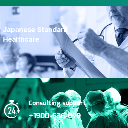
Japanese Standard
Healthcare
***Thank you!
Consulting support
+1900-636-079