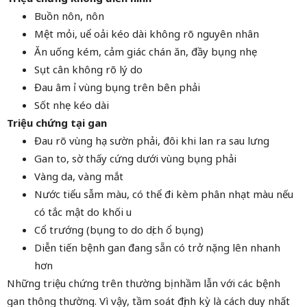
Buồn nôn, nôn
Mệt mỏi, uể oải kéo dài không rõ nguyên nhân
Ăn uống kém, cảm giác chán ăn, đầy bụng nhẹ
Sụt cân không rõ lý do
Đau âm ỉ vùng bụng trên bên phải
Sốt nhẹ kéo dài
Triệu chứng tại gan
Đau rõ vùng hạ sườn phải, đôi khi lan ra sau lưng
Gan to, sờ thấy cứng dưới vùng bụng phải
Vàng da, vàng mắt
Nước tiểu sẫm màu, có thể đi kèm phân nhạt màu nếu
có tắc mật do khối u
Cổ trướng (bụng to do dịch ổ bụng)
Diễn tiến bệnh gan đang sẵn có trở nặng lên nhanh
hơn
Những triệu chứng trên thường bị nhầm lẫn với các bệnh
gan thông thường. Vì vậy, tầm soát định kỳ là cách duy nhất