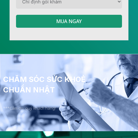
MUA NGAY
CHĂM SÓC SỨC KHOẺ
CHUẨN NHẬT
***Cảm ơn, quý khách hàng!