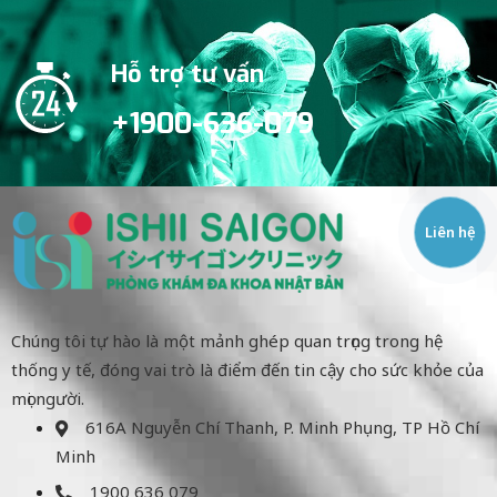
Hỗ trợ tư vấn
+1900-636-079
Liên hệ
Chúng tôi tự hào là một mảnh ghép quan trọng trong hệ
thống y tế, đóng vai trò là điểm đến tin cậy cho sức khỏe của
mọi người.
616A Nguyễn Chí Thanh, P. Minh Phụng, TP Hồ Chí
Minh
1900 636 079