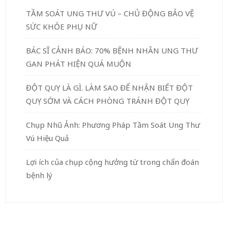
TẦM SOÁT UNG THƯ VÚ – CHỦ ĐỘNG BẢO VỆ
SỨC KHỎE PHỤ NỮ
BÁC SĨ CẢNH BÁO: 70% BỆNH NHÂN UNG THƯ
GAN PHÁT HIỆN QUÁ MUỘN
ĐỘT QUỴ LÀ GÌ. LÀM SAO ĐỂ NHẬN BIẾT ĐỘT
QUỴ SỚM VÀ CÁCH PHÒNG TRÁNH ĐỘT QUỴ
Chụp Nhũ Ảnh: Phương Pháp Tầm Soát Ung Thư
Vú Hiệu Quả
Lợi ích của chụp cộng hưởng từ trong chẩn đoán
bệnh lý